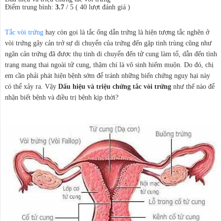
Điểm trung bình:
3.7
/
5
(
40
lượt đánh giá )
Tắc vòi trứng
hay còn gọi là tắc ống dẫn trứng là hiện tượng tắc nghẽn ở
vòi trứng gây cản trở sự di chuyển của trứng đến gặp tinh trùng cũng như
ngăn cản trứng đã được thụ tinh di chuyển đến tử cung làm tổ, dẫn đến tình
trạng mang thai ngoài tử cung, thậm chí là vô sinh hiếm muộn. Do đó, chị
em cần phải phát hiện bệnh sớm để tránh những biến chứng nguy hại này
có thể xảy ra. Vậy
Dấu hiệu và triệu chứng tắc vòi trứng
như thế nào để
nhận biết bệnh và điều trị bệnh kịp thời?