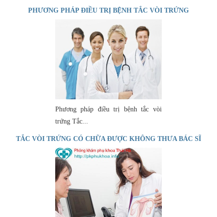
PHƯƠNG PHÁP ĐIỀU TRỊ BỆNH TẮC VÒI TRỨNG
Phương pháp điều trị bệnh tắc vòi
trứng Tắc...
TẮC VÒI TRỨNG CÓ CHỮA ĐƯỢC KHÔNG THƯA BÁC SĨ