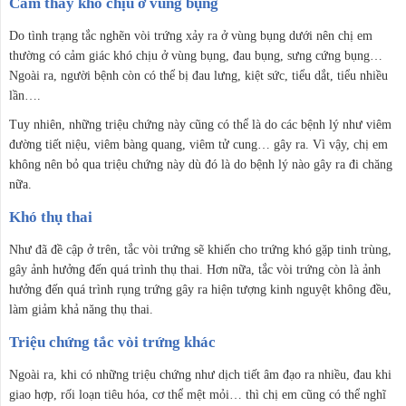
Cảm thấy khó chịu ở vùng bụng
Do tình trạng tắc nghẽn vòi trứng xảy ra ở vùng bụng dưới nên chị em
thường có cảm giác khó chịu ở vùng bụng, đau bụng, sưng cứng bụng…
Ngoài ra, người bệnh còn có thể bị đau lưng, kiệt sức, tiểu dắt, tiểu nhiều
lần….
Tuy nhiên, những triệu chứng này cũng có thể là do các bệnh lý như viêm
đường tiết niệu, viêm bàng quang, viêm tử cung… gây ra. Vì vậy, chị em
không nên bỏ qua triệu chứng này dù đó là do bệnh lý nào gây ra đi chăng
nữa.
Khó thụ thai
Như đã đề cập ở trên, tắc vòi trứng sẽ khiến cho trứng khó gặp tinh trùng,
gây ảnh hưởng đến quá trình thụ thai. Hơn nữa, tắc vòi trứng còn là ảnh
hưởng đến quá trình rụng trứng gây ra hiện tượng kinh nguyệt không đều,
làm giảm khả năng thụ thai.
Triệu chứng tắc vòi trứng khác
Ngoài ra, khi có những triệu chứng như dịch tiết âm đạo ra nhiều, đau khi
giao hợp, rối loạn tiêu hóa, cơ thể mệt mỏi… thì chị em cũng có thể nghĩ