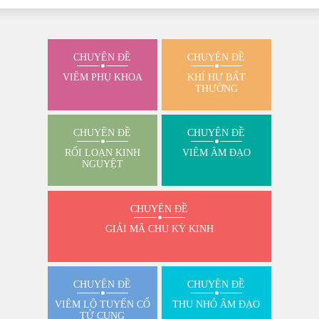
CHUYÊN ĐỀ
CHUYÊN ĐỀ
VIÊM PHỤ KHOA
KHÍ HƯ BẤT
THƯỜNG
CHUYÊN ĐỀ
CHUYÊN ĐỀ
RỐI LOẠN KINH
VIÊM ÂM ĐẠO
NGUYỆT
CHUYÊN ĐỀ
GIẢI MÃ CHU KỲ KINH
CHUYÊN ĐỀ
CHUYÊN ĐỀ
VIÊM LỘ TUYẾN CỔ
THU NHỎ ÂM ĐẠO
TỬ CUNG