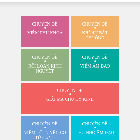
CHUYÊN ĐỀ
CHUYÊN ĐỀ
VIÊM PHỤ KHOA
KHÍ HƯ BẤT
THƯỜNG
CHUYÊN ĐỀ
CHUYÊN ĐỀ
RỐI LOẠN KINH
VIÊM ÂM ĐẠO
NGUYỆT
CHUYÊN ĐỀ
GIẢI MÃ CHU KỲ KINH
CHUYÊN ĐỀ
CHUYÊN ĐỀ
VIÊM LỘ TUYẾN CỔ
THU NHỎ ÂM ĐẠO
TỬ CUNG