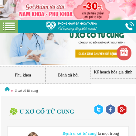
Kế hoạch hóa gia đình
Phụ khoa
Bệnh xã hội
U xơ cổ tử cung
U XƠ CỔ TỬ CUNG
Bệnh u xơ tử cung
là một trong