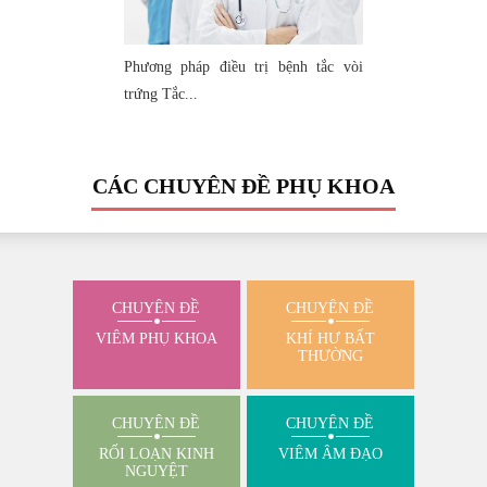
Phương pháp điều trị bệnh tắc vòi
trứng Tắc...
CÁC CHUYÊN ĐỀ PHỤ KHOA
CHUYÊN ĐỀ
CHUYÊN ĐỀ
VIÊM PHỤ KHOA
KHÍ HƯ BẤT
THƯỜNG
CHUYÊN ĐỀ
CHUYÊN ĐỀ
RỐI LOẠN KINH
VIÊM ÂM ĐẠO
NGUYỆT