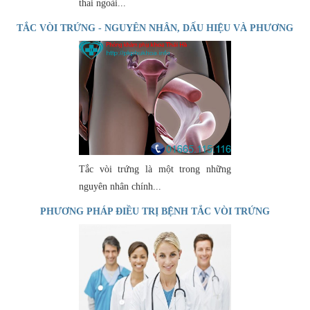
thai ngoài...
TẮC VÒI TRỨNG - NGUYÊN NHÂN, DẤU HIỆU VÀ PHƯƠNG
PHÁP CHỮA TRỊ
Tắc vòi trứng là một trong những
nguyên nhân chính...
PHƯƠNG PHÁP ĐIỀU TRỊ BỆNH TẮC VÒI TRỨNG