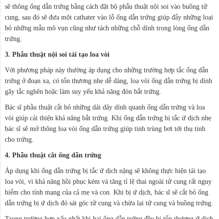
sẽ thông ống dẫn trứng bằng cách đặt bộ phẫu thuật nội soi vào buồng tử
cung, sau đó sẽ đưa một cathater vào lỗ ống dẫn trứng giúp đẩy những loại
bỏ những mẫu mô vụn cũng như tách những chỗ dính trong lòng ống dẫn
trứng.
3. Phẫu thuật nội soi tái tạo loa vòi
Với phương pháp này thường áp dụng cho những trường hợp tắc ống dẫn
trứng ở đoạn xa, có tổn thương nhẹ dễ dàng, loa vòi ống dẫn trứng bị dính
gây tắc nghẽn hoặc làm suy yếu khả năng đón bắt trứng.
Bác sĩ phẫu thuật cắt bỏ những dải dây dính quanh ống dẫn trứng và loa
vòi giúp cải thiện khả năng bắt trứng. Khi ống dẫn trứng bị tắc ứ dịch nhẹ
bác sĩ sẽ mở thông loa vòi ống dẫn trứng giúp tinh trùng bơi tới thụ tinh
cho trứng.
4. Phẫu thuật cắt ống dẫn trứng
Áp dụng khi ống dẫn trứng bị tắc ứ dịch nặng sẽ không thực hiện tái tạo
loa vòi, vì khả năng hồi phục kém và tăng tỉ lệ thai ngoài tử cung rất nguy
hiểm cho tính mạng của cả mẹ và con. Khi bị ứ dịch, bác sĩ sẽ cắt bỏ ống
dẫn trứng bị ứ dịch đó sát góc tử cung và chừa lại tử cung và buồng trứng.
Trong trường hợp xấu nhất khi hai ống dẫn trứng đều bị tổn thương ứ dịch