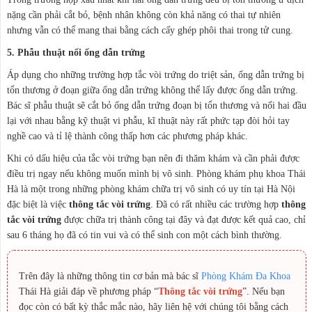
nặng cần phải cắt bỏ, bệnh nhân không còn khả năng có thai tự nhiên
nhưng vẫn có thể mang thai bằng cách cấy ghép phôi thai trong tử cung.
5. Phẫu thuật nối ống dẫn trứng
Áp dụng cho những trường hợp tắc vòi trứng do triệt sản, ống dẫn trứng bị
tổn thương ở đoạn giữa ống dẫn trứng không thể lấy được ống dẫn trứng.
Bác sĩ phẫu thuật sẽ cắt bỏ ống dẫn trứng đoạn bị tổn thương và nối hai đầu
lại với nhau bằng kỹ thuật vi phẫu, kĩ thuật này rất phức tạp đòi hỏi tay
nghề cao và tỉ lệ thành công thấp hơn các phương pháp khác.
Khi có dấu hiệu của tắc vòi trứng bạn nên đi thăm khám và cần phải được
điều trị ngay nếu không muốn mình bị vô sinh. Phòng khám phụ khoa Thái
Hà là một trong những phòng khám chữa trị vô sinh có uy tín tại Hà Nội
đặc biệt là việc
thông tắc vòi trứng
. Đã có rất nhiều các trường hợp
thông
tắc vòi trứng
được chữa trị thành công tại đây và đạt được kết quả cao, chỉ
sau 6 tháng họ đã có tin vui và có thể sinh con một cách bình thường.
Trên đây là những thông tin cơ bản mà bác sĩ
Phòng Khám Đa Khoa
Thái Hà giải đáp về phương pháp “
Thông tắc vòi trứng
”. Nếu bạn
đọc còn có bất kỳ thắc mắc nào, hãy liên hệ với chúng tôi bằng cách