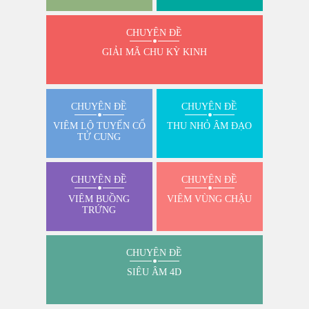
CHUYÊN ĐỀ
GIẢI MÃ CHU KỲ KINH
CHUYÊN ĐỀ
CHUYÊN ĐỀ
VIÊM LỘ TUYẾN CỔ
THU NHỎ ÂM ĐẠO
TỬ CUNG
CHUYÊN ĐỀ
CHUYÊN ĐỀ
VIÊM BUỒNG
VIÊM VÙNG CHẬU
TRỨNG
CHUYÊN ĐỀ
SIÊU ÂM 4D