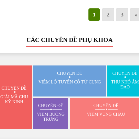
1
2
3
»
CÁC CHUYÊN ĐỀ PHỤ KHOA
CHUYÊN ĐỀ
CHUYÊN ĐỀ
VIÊM LỘ TUYẾN CỔ TỬ CUNG
THU NHỎ ÂM
ĐẠO
CHUYÊN ĐỀ
GIẢI MÃ CHU
KỲ KINH
CHUYÊN ĐỀ
CHUYÊN ĐỀ
VIÊM BUỒNG
VIÊM VÙNG CHẬU
TRỨNG