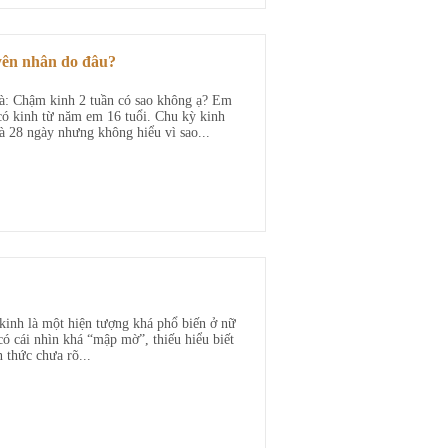
yên nhân do đâu?
là: Chậm kinh 2 tuần có sao không ạ? Em
có kinh từ năm em 16 tuổi. Chu kỳ kinh
à 28 ngày nhưng không hiểu vì sao...
kinh là một hiện tượng khá phổ biến ở nữ
có cái nhìn khá “mập mờ”, thiếu hiểu biết
 thức chưa rõ...