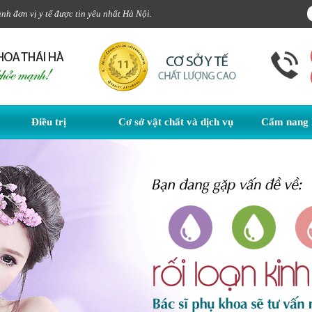
h đơn vị y tế được tin yêu nhất Hà Nội.
Điều trị
Cơ sở vật chất và dịch vụ
Cẩm nang 