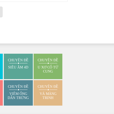
CHUYÊN ĐỀ
CHUYÊN ĐỀ
SIÊU ÂM 4D
U XƠ CỔ TỬ
CUNG
CHUYÊN ĐỀ
CHUYÊN ĐỀ
VIÊM ỐNG
VÁ MÀNG
DẪN TRỨNG
TRINH