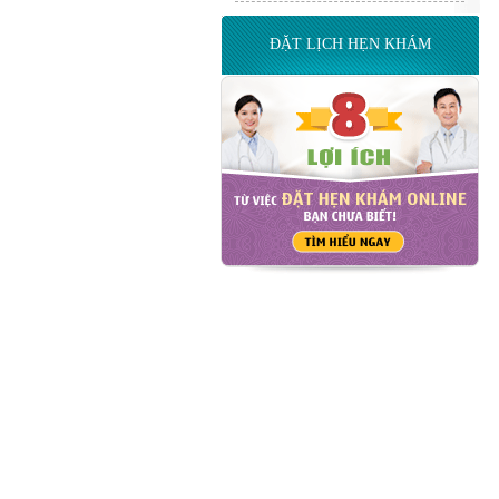
ĐẶT LỊCH HẸN KHÁM