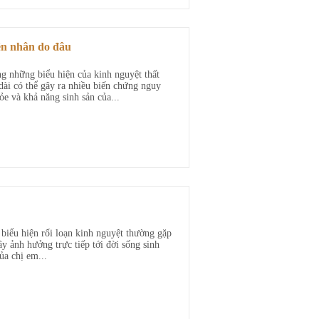
ên nhân do đâu
ng những biểu hiện của kinh nguyệt thất
dài có thể gây ra nhiều biến chứng nguy
e và khả năng sinh sản của...
 biểu hiện rối loạn kinh nguyệt thường gặp
y ảnh hưởng trực tiếp tới đời sống sinh
ủa chị em...