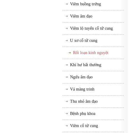
Viêm buồng trứng
Viêm âm đạo
Viêm lộ tuyến cổ tử cung
U xơ cổ tử cung
Rối loạn kinh nguyệt
Khí hư bất thường
Ngứa âm đạo
Vá màng trinh
Thu nhỏ âm đạo
Bệnh phụ khoa
Viêm cổ tử cung