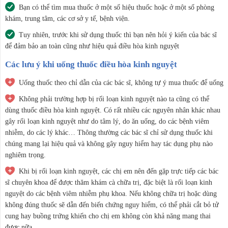
Bạn có thể tìm mua thuốc ở một số hiệu thuốc hoặc ở một số phòng
khám, trung tâm, các cơ sở y tế, bệnh viện.
Tuy nhiên, trước khi sử dụng thuốc thì bạn nên hỏi ý kiến của bác sĩ
để đảm bảo an toàn cũng như hiệu quả điều hòa kinh nguyệt
Các lưu ý khi uống thuốc điều hòa kinh nguyệt
Uống thuốc theo chỉ dẫn của các bác sĩ, không tự ý mua thuốc để uống
Không phải trường hợp bị rối loạn kinh nguyệt nào ta cũng có thể
dùng thuốc điều hòa kinh nguyệt. Có rất nhiều các nguyên nhân khác nhau
gây rối loạn kinh nguyệt như do tâm lý, do ăn uống, do các bệnh viêm
nhiễm, do các lý khác… Thông thường các bác sĩ chỉ sử dụng thuốc khi
chúng mang lại hiệu quả và không gây nguy hiểm hay tác dụng phụ nào
nghiêm trọng.
Khi bị rối loạn kinh nguyệt, các chị em nên đến gặp trực tiếp các bác
sĩ chuyên khoa để được thăm khám cà chữa trị, đặc biệt là rối loạn kinh
nguyệt do các bệnh viêm nhiễm phụ khoa. Nếu không chữa trị hoặc dùng
không đúng thuốc sẽ dẫn đến biến chứng nguy hiểm, có thể phải cắt bỏ tử
cung hay buồng trứng khiến cho chị em không còn khả năng mang thai
được nữa.