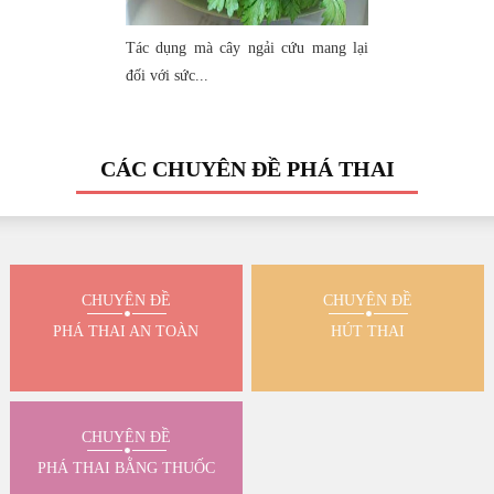
Tác dụng mà cây ngải cứu mang lại
đối với sức...
CÁC CHUYÊN ĐỀ PHÁ THAI
CHUYÊN ĐỀ
CHUYÊN ĐỀ
PHÁ THAI AN TOÀN
HÚT THAI
CHUYÊN ĐỀ
PHÁ THAI BẰNG THUỐC