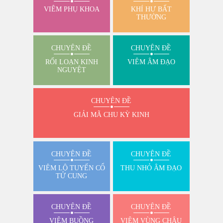
VIÊM PHỤ KHOA
KHÍ HƯ BẤT
THƯỜNG
CHUYÊN ĐỀ
CHUYÊN ĐỀ
RỐI LOẠN KINH
VIÊM ÂM ĐẠO
NGUYỆT
CHUYÊN ĐỀ
GIẢI MÃ CHU KỲ KINH
CHUYÊN ĐỀ
CHUYÊN ĐỀ
VIÊM LỘ TUYẾN CỔ
THU NHỎ ÂM ĐẠO
TỬ CUNG
CHUYÊN ĐỀ
CHUYÊN ĐỀ
VIÊM BUỒNG
VIÊM VÙNG CHẬU