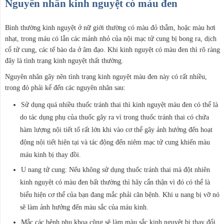
Nguyên nhân kinh nguyệt có màu đen
Bình thường kinh nguyệt ở nữ giới thường có màu đỏ thẫm, hoặc màu hơi
nhạt, trong máu có lẫn các mảnh nhỏ của nội mạc tử cung bị bong ra, dịch
cổ tử cung, các tế bào da ở âm đạo. Khi kinh nguyệt có màu đen thì rõ ràng
đây là tình trạng kinh nguyệt thất thường.
Nguyên nhân gây nên tình trạng kinh nguyệt màu đen này có rất nhiều,
trong đó phải kể đến các nguyên nhân sau:
Sử dụng quá nhiều thuốc tránh thai thì kinh nguyệt màu đen có thể là
do tác dụng phụ của thuốc gây ra vì trong thuốc tránh thai có chứa
hàm lượng nội tiết tố rất lớn khi vào cơ thể gây ảnh hưởng đến hoạt
động nội tiết hiện tại và tác động đến niêm mạc tử cung khiến màu
máu kinh bị thay đồi.
U nang tử cung: Nếu không sử dụng thuốc tránh thai mà đột nhiên
kinh nguyệt có màu đen bất thường thì hãy cẩn thận vì đó có thể là
biểu hiện cơ thể của bạn đang mắc phải căn bệnh. Khi u nang bị vỡ nó
sẽ làm ảnh hưởng đến màu sắc của máu kinh.
Mắc các bệnh phụ khoa cũng sẽ làm màu sắc kinh nguyệt bị thay đổi