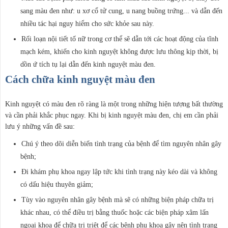
sang màu đen như: u xơ cổ tử cung, u nang buồng trứng... và dẫn đến
nhiều tác hại nguy hiểm cho sức khỏe sau này.
Rối loạn nội tiết tố nữ trong cơ thể sẽ dẫn tới các hoạt động của tĩnh
mạch kém, khiến cho kinh nguyệt không được lưu thông kịp thời, bị
dồn ứ tích tụ lại dẫn đến kinh nguyệt màu đen.
Cách chữa kinh nguyệt màu đen
Kinh nguyệt có màu đen rõ ràng là một trong những hiện tượng bất thường
và cần phải khắc phục ngay. Khi bị kinh nguyệt màu đen, chị em cần phải
lưu ý những vấn đề sau:
Chú ý theo dõi diễn biến tình trạng của bệnh để tìm nguyên nhân gây
bệnh;
Đi khám phụ khoa ngay lập tức khi tình trạng này kéo dài và không
có dấu hiệu thuyên giảm;
Tùy vào nguyên nhân gây bệnh mà sẽ có những biện pháp chữa trị
khác nhau, có thể điều trị bằng thuốc hoặc các biện pháp xâm lấn
ngoại khoa để chữa trị triệt để các bệnh phụ khoa gây nên tình trạng