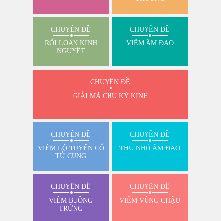
CHUYÊN ĐỀ
CHUYÊN ĐỀ
RỐI LOẠN KINH
VIÊM ÂM ĐẠO
NGUYỆT
CHUYÊN ĐỀ
GIẢI MÃ CHU KỲ KINH
CHUYÊN ĐỀ
CHUYÊN ĐỀ
VIÊM LỘ TUYẾN CỔ
THU NHỎ ÂM ĐẠO
TỬ CUNG
CHUYÊN ĐỀ
CHUYÊN ĐỀ
VIÊM BUỒNG
VIÊM VÙNG CHẬU
TRỨNG