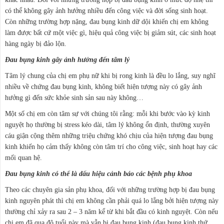
có thể không gây ảnh hưởng nhiều đến công việc và đời sống sinh hoạt.
Còn những trường hợp nặng, đau bụng kinh dữ dội khiến chị em không
làm được bất cứ một việc gì, hiệu quả công việc bị giảm sút, các sinh hoạt
hàng ngày bị đảo lộn.
Đau bụng kinh gây ảnh hưởng đến tâm lý
Tâm lý chung của chị em phụ nữ khi bị rong kinh là đều lo lắng, suy nghĩ
nhiều về chứng đau bụng kinh, không biết hiện tượng này có gây ảnh
hưởng gì đến sức khỏe sinh sản sau này không…
Một số chị em còn tâm sự với chúng tôi rằng: mỗi khi bước vào kỳ kinh
nguyệt họ thường bị stress kéo dài, tâm lý không ổn định, thường xuyên
cáu giận cộng thêm những triệu chứng khó chịu của hiện tượng đau bụng
kinh khiến họ cảm thấy không còn tâm trí cho công việc, sinh hoạt hay các
mối quan hệ.
Đau bụng kinh có thể là dấu hiệu cảnh báo các bệnh phụ khoa
Theo các chuyên gia sản phụ khoa, đối với những trường hợp bị đau bụng
kinh nguyên phát thì chị em không cần phải quá lo lắng bởi hiện tượng này
thường chỉ xảy ra sau 2 – 3 năm kể từ khi bắt đầu có kinh nguyệt. Còn nếu
chị em đã qua độ tuổi này mà vẫn bị đau bụng kinh (đau bụng kinh thứ