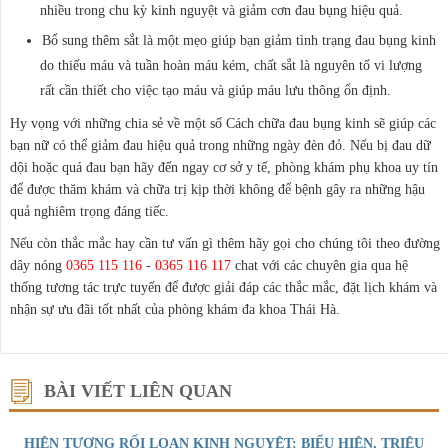
nhiều trong chu kỳ kinh nguyệt và giảm cơn đau bụng hiệu quả.
Bổ sung thêm sắt là một mẹo giúp bạn giảm tình trạng đau bụng kinh
do thiếu máu và tuần hoàn máu kém, chất sắt là nguyên tố vi lượng
rất cần thiết cho việc tạo máu và giúp máu lưu thông ổn định.
Hy vọng với những chia sẻ về một số Cách chữa đau bụng kinh sẽ giúp các
bạn nữ có thể giảm đau hiệu quả trong những ngày đèn đỏ. Nếu bị đau dữ
dội hoặc quá đau bạn hãy đến ngay cơ sở y tế, phòng khám phụ khoa uy tín
để được thăm khám và chữa trị kịp thời không để bệnh gây ra những hậu
quả nghiêm trọng đáng tiếc.
Nếu còn thắc mắc hay cần tư vấn gì thêm hãy gọi cho chúng tôi theo đường
dây nóng
0365 115 116
-
0365 116 117
chat với các chuyên gia qua hệ
thống tương tác trực tuyến để được giải đáp các thắc mắc, đặt lịch khám và
nhận sự ưu đãi tốt nhất của phòng khám đa khoa Thái Hà.
BÀI VIẾT LIÊN QUAN
HIỆN TƯƠNG RỐI LOẠN KINH NGUYỆT: BIỂU HIỆN, TRIỆU