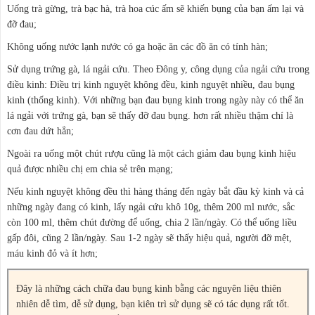
Uống trà gừng, trà bạc hà, trà hoa cúc ấm sẽ khiến bụng của bạn ấm lại và
đỡ đau;
Không uống nước lạnh nước có ga hoặc ăn các đồ ăn có tính hàn;
Sử dụng trứng gà, lá ngải cứu. Theo Đông y, công dụng của ngải cứu trong
điều kinh: Điều trị kinh nguyệt không đều, kinh nguyệt nhiều, đau bụng
kinh (thống kinh). Với những bạn đau bụng kinh trong ngày này có thể ăn
lá ngải với trứng gà, bạn sẽ thấy đỡ đau bụng. hơn rất nhiều thậm chí là
cơn đau dứt hẳn;
Ngoài ra uống một chút rượu cũng là một cách giảm đau bụng kinh hiệu
quả được nhiều chị em chia sẻ trên mạng;
Nếu kinh nguyệt không đều thì hàng tháng đến ngày bắt đầu kỳ kinh và cả
những ngày đang có kinh, lấy ngải cứu khô 10g, thêm 200 ml nước, sắc
còn 100 ml, thêm chút đường để uống, chia 2 lần/ngày. Có thể uống liều
gấp đôi, cũng 2 lần/ngày. Sau 1-2 ngày sẽ thấy hiệu quả, người đỡ mệt,
máu kinh đỏ và ít hơn;
Đây là những cách chữa đau bụng kinh bằng các nguyên liệu thiên
nhiên dễ tìm, dễ sử dụng, bạn kiên trì sử dụng sẽ có tác dụng rất tốt.