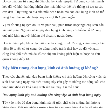
Do co thắt của tử cung khi đến chu kỳ kinh nguyệt. Tử cung co thắt mạnh
kéo dài và khó thả lỏng khiến cho máu khó có thể lưu thông và tạo ra các
cơn đau. Tùy từng cơ địa của mỗi bệnh nhân mà cơn đau bụng kinh có thể
nặng hay nhẹ kéo dài hoặc xảy ra một thời gian ngắn.
Vị trí tử cung bị lệch do lùi về phía sau, phía trước hoặc nghiêng lệch hẳn
về một phía. Nguyên nhân gây đau bụng kinh cũng có thể do cổ tử cung
quá nhỏ kinh nguyệt không thể thoát ra ngoài được.
Do các bệnh phụ khoa: lạc nội mạc tử cung, u xơ tử cung, viêm vùng chậu,
viêm lộ tuyến cổ tử cung, do dùng thuốc tránh thai hay do đặt vòng....
cũng khá phổ biến mà đa số các chị em không phát hiện ra hoặc do chủ
quan không để ý tới.
Vậy hiện tượng đau bụng kinh có ảnh hưởng gì không?
Theo các chuyên gia, đau bụng kinh không chỉ ảnh hưởng đến công việc và
sinh hoạt hàng ngày mà hiện tượng này còn gây ra những tác động xấu cho
việc sức khỏe và khả năng sinh sản sau này. Cụ thể như:
Đau bụng kinh gây ảnh hưởng đến công việc và sinh hoạt hàng ngày
Tùy vào mức độ đau bụng kinh mà nữ giới phải chịu những ảnh hưởng
khác nhau. Đối với những trường hợp bị đau bụng kinh ở mức độ nhẹ thì