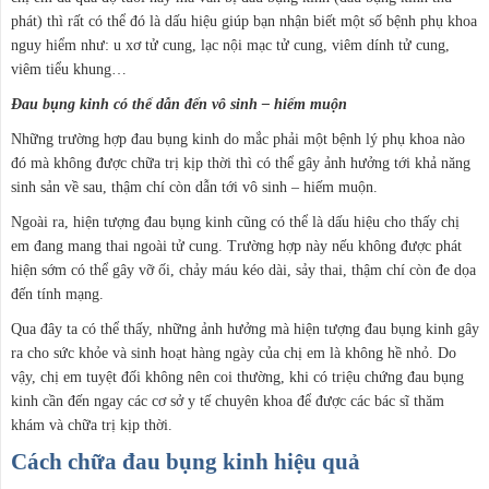
phát) thì rất có thể đó là dấu hiệu giúp bạn nhận biết một số bệnh phụ khoa
nguy hiểm như: u xơ tử cung, lạc nội mạc tử cung, viêm dính tử cung,
viêm tiểu khung…
Đau bụng kinh có thể dẫn đến vô sinh – hiếm muộn
Những trường hợp đau bụng kinh do mắc phải một bệnh lý phụ khoa nào
đó mà không được chữa trị kịp thời thì có thể gây ảnh hưởng tới khả năng
sinh sản về sau, thậm chí còn dẫn tới vô sinh – hiếm muộn.
Ngoài ra, hiện tượng đau bụng kinh cũng có thể là dấu hiệu cho thấy chị
em đang mang thai ngoài tử cung. Trường hợp này nếu không được phát
hiện sớm có thể gây vỡ ối, chảy máu kéo dài, sảy thai, thậm chí còn đe dọa
đến tính mạng.
Qua đây ta có thể thấy, những ảnh hưởng mà hiện tượng đau bụng kinh gây
ra cho sức khỏe và sinh hoạt hàng ngày của chị em là không hề nhỏ. Do
vậy, chị em tuyệt đối không nên coi thường, khi có triệu chứng đau bụng
kinh cần đến ngay các cơ sở y tế chuyên khoa để được các bác sĩ thăm
khám và chữa trị kịp thời.
Cách chữa đau bụng kinh hiệu quả