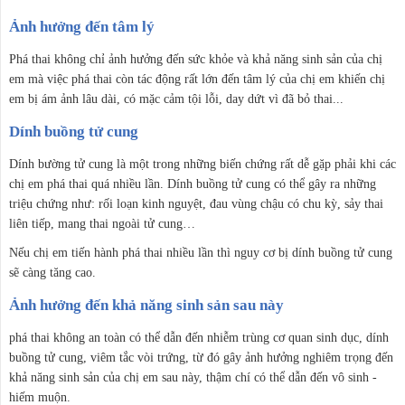
Ảnh hưởng đến tâm lý
Phá thai không chỉ ảnh hưởng đến sức khỏe và khả năng sinh sản của chị
em mà việc phá thai còn tác động rất lớn đến tâm lý của chị em khiến chị
em bị ám ảnh lâu dài, có mặc cảm tội lỗi, day dứt vì đã bỏ thai...
Dính buồng tử cung
Dính bường tử cung là một trong những biến chứng rất dễ gặp phải khi các
chị em phá thai quá nhiều lần. Dính buồng tử cung có thể gây ra những
triệu chứng như: rối loạn kinh nguyệt, đau vùng chậu có chu kỳ, sảy thai
liên tiếp, mang thai ngoài tử cung…
Nếu chị em tiến hành phá thai nhiều lần thì nguy cơ bị dính buồng tử cung
sẽ càng tăng cao.
Ảnh hưởng đến khả năng sinh sản sau này
phá thai không an toàn có thể dẫn đến nhiễm trùng cơ quan sinh dục, dính
buồng tử cung, viêm tắc vòi trứng, từ đó gây ảnh hưởng nghiêm trọng đến
khả năng sinh sản của chị em sau này, thậm chí có thể dẫn đến vô sinh -
hiếm muộn.