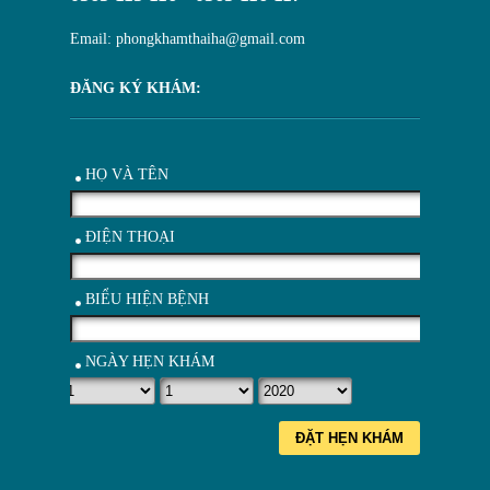
Email: phongkhamthaiha@gmail.com
ĐĂNG KÝ KHÁM:
HỌ VÀ TÊN
ĐIỆN THOẠI
BIỂU HIỆN BỆNH
NGÀY HẸN KHÁM
ĐẶT HẸN KHÁM