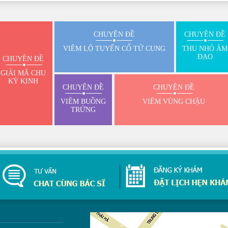
CHUYÊN ĐỀ
CHUYÊN ĐỀ
VIÊM LỘ TUYẾN CỔ TỬ CUNG
THU NHỎ ÂM
ĐẠO
CHUYÊN ĐỀ
GIẢI MÃ CHU
KỲ KINH
CHUYÊN ĐỀ
CHUYÊN ĐỀ
VIÊM BUỒNG
VIÊM VÙNG CHẬU
TRỨNG