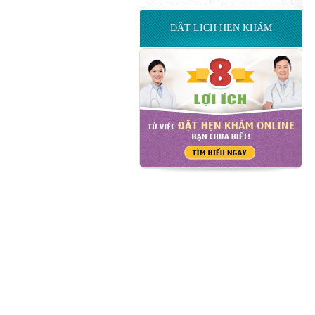
ĐẶT LỊCH HẸN KHÁM