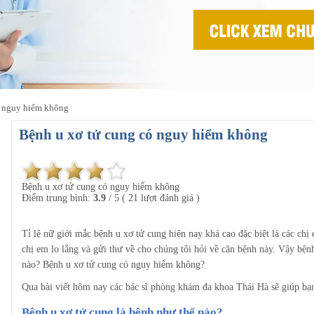
ó nguy hiểm không
Bệnh u xơ tử cung có nguy hiểm không
Bệnh u xơ tử cung có nguy hiểm không
Điểm trung bình:
3.9
/
5
(
21
lượt đánh giá )
Tỉ lệ nữ giới mắc bệnh u xơ tử cung hiện nay khá cao đặc biệt là các chị
chị em lo lắng và gửi thư về cho chúng tôi hỏi về căn bệnh này. Vậy bện
nào? Bệnh u xơ tử cung có nguy hiểm không?
Qua bài viết hôm nay các bác sĩ phòng khám đa khoa Thái Hà sẽ giúp bạn
Bệnh u xơ tử cung là bệnh như thế nào?