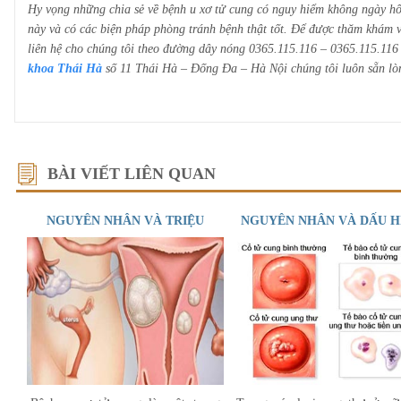
Hy vọng những chia sẻ về bệnh u xơ tử cung có nguy hiểm không ngày hô
này và có các biện pháp phòng tránh bệnh thật tốt. Để được thăm khám và
liên hệ cho chúng tôi theo đường dây nóng 0365.115.116 – 0365.115.116 
khoa Thái Hà
số 11 Thái Hà – Đống Đa – Hà Nội chúng tôi luôn sẵn lò
BÀI VIẾT LIÊN QUAN
NGUYÊN NHÂN VÀ TRIỆU
NGUYÊN NHÂN VÀ DẤU H
CHỨNG U XƠ TỬ CUNG
UNG THU CỔ TỬ CUN