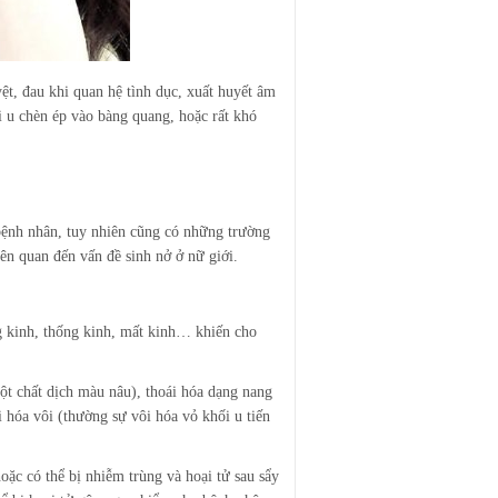
ệt, đau khi quan hệ tình dục, xuất huyết âm
i u chèn ép vào bàng quang, hoặc rất khó
bệnh nhân, tuy nhiên cũng có những trường
ên quan đến vấn đề sinh nở ở nữ giới.
ng kinh, thống kinh, mất kinh… khiến cho
một chất dịch màu nâu), thoái hóa dạng nang
ái hóa vôi (thường sự vôi hóa vỏ khối u tiến
oặc có thể bị nhiễm trùng và hoại tử sau sẩy