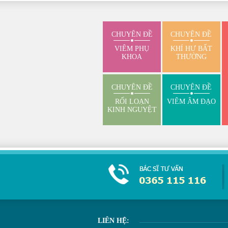
CHUYÊN ĐỀ
CHUYÊN ĐỀ
VIÊM PHỤ
KHÍ HƯ BẤT
KHOA
THƯỜNG
CHUYÊN ĐỀ
CHUYÊN ĐỀ
RỐI LOẠN
VIÊM ÂM ĐẠO
KINH NGUYỆT
LIÊN HỆ: