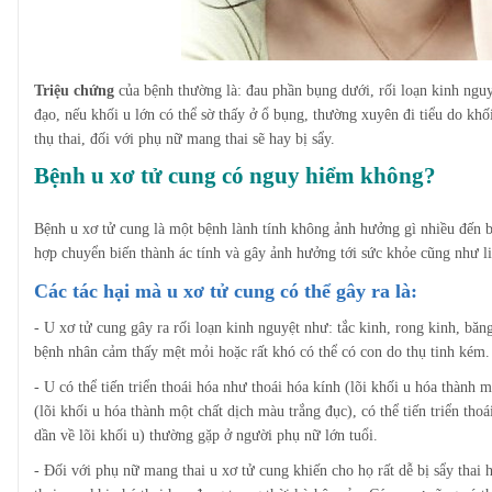
Triệu chứng
của bệnh thường là: đau phần bụng dưới, rối loạn kinh nguy
đạo, nếu khối u lớn có thể sờ thấy ở ổ bụng, thường xuyên đi tiểu do khố
thụ thai, đối với phụ nữ mang thai sẽ hay bị sẩy.
Bệnh u xơ tử cung có nguy hiểm không?
Bệnh u xơ tử cung là một bệnh lành tính không ảnh hưởng gì nhiều đến 
hợp chuyển biến thành ác tính và gây ảnh hưởng tới sức khỏe cũng như li
Các tác hại mà u xơ tử cung có thể gây ra là:
- U xơ tử cung gây ra rối loạn kinh nguyệt như: tắc kinh, rong kinh, bă
bệnh nhân cảm thấy mệt mỏi hoặc rất khó có thể có con do thụ tinh kém.
- U có thể tiến triển thoái hóa như thoái hóa kính (lõi khối u hóa thành 
(lõi khối u hóa thành một chất dịch màu trắng đục), có thể tiến triển tho
dần về lõi khối u) thường gặp ở người phụ nữ lớn tuổi.
- Đối với phụ nữ mang thai u xơ tử cung khiến cho họ rất dễ bị sẩy thai h