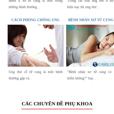
Bệnh u xơ tử cung là một trong
Trong các loại ung thư ở nữ
những bệnh thường...
hiện nay thì ung thư...
CÁCH PHÒNG CHỐNG UNG
BỆNH NHÂN XƠ TỬ CUNG
THƯ CỔ TỬ CUNG HIỆU QUẢ
NGUY HIỂM KHÔNG THƯA
SĨ
Ung thư cổ tử cung là một bệnh
“Bệnh nhân xơ tử cung có 
thường gặp và...
hiểm không?” hay...
CÁC CHUYÊN ĐỀ PHỤ KHOA