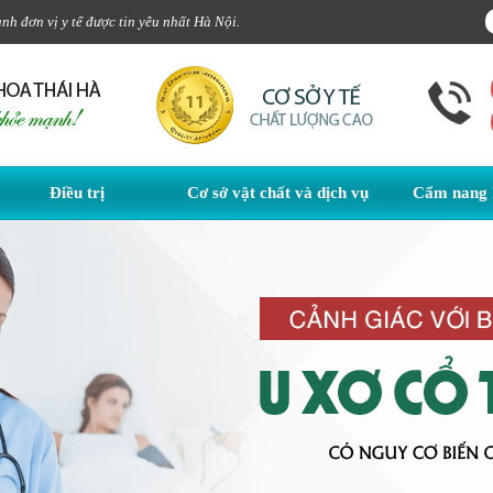
h đơn vị y tế được tin yêu nhất Hà Nội.
Điều trị
Cơ sở vật chất và dịch vụ
Cẩm nang 