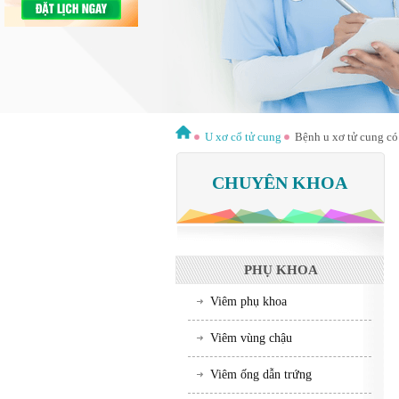
U xơ cổ tử cung
Bệnh u xơ tử cung c
CHUYÊN KHOA
PHỤ KHOA
Viêm phụ khoa
Viêm vùng chậu
Viêm ống dẫn trứng