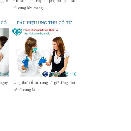
 giới
Có rất nhiều chị em phụ nữ bị u xơ
tử cung khi mang...
 CÓ
DẤU HIỆU UNG THƯ CỔ TỬ
 BÁC
CUNG Ở PHỤ NỮ
nguy
Ung thư cổ tử cung là gì? Ung thư
cổ tử cung là...