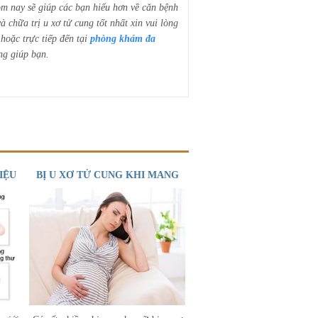
m nay sẽ giúp các bạn hiểu hơn về căn bệnh
 chữa trị u xơ tử cung tốt nhất xin vui lòng
hoặc trực tiếp đến tại
phòng khám đa
ng giúp bạn.
IỆU
BỊ U XƠ TỬ CUNG KHI MANG
G
THAI