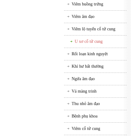
Viêm buồng trứng
Viêm âm đạo
Viêm lộ tuyến cổ tử cung
U xơ cổ tử cung
Rối loạn kinh nguyệt
Khí hư bất thường
Ngứa âm đạo
Vá màng trinh
Thu nhỏ âm đạo
Bệnh phụ khoa
Viêm cổ tử cung