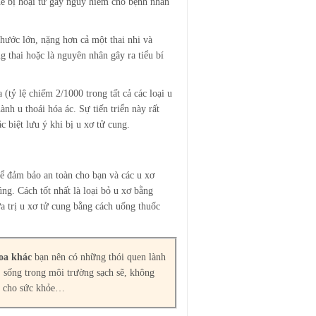
thể bị hoại tử gây nguy hiểm cho bệnh nhân
thước lớn, nặng hơn cả một thai nhi và
 thai hoặc là nguyên nhân gây ra tiểu bí
(tỷ lệ chiếm 2/1000 trong tất cả các loại u
ành u thoái hóa ác. Sự tiến triển này rất
 biệt lưu ý khi bị u xơ tử cung.
để đảm bảo an toàn cho bạn và các u xơ
ng. Cách tốt nhất là loại bỏ u xơ bằng
a trị u xơ tử cung bằng cách uống thuốc
oa khác
bạn nên có những thói quen lành
 sống trong môi trường sạch sẽ, không
ốt cho sức khỏe…