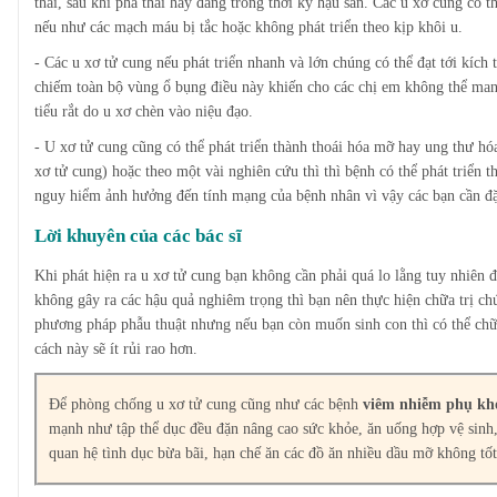
thai, sau khi phá thai hay đang trong thời kỳ hậu sản. Các u xơ cũng có 
nếu như các mạch máu bị tắc hoặc không phát triển theo kịp khôi u.
- Các u xơ tử cung nếu phát triển nhanh và lớn chúng có thể đạt tới kích 
chiếm toàn bộ vùng ổ bụng điều này khiến cho các chị em không thể mang
tiểu rắt do u xơ chèn vào niệu đạo.
- U xơ tử cung cũng có thể phát triển thành thoái hóa mỡ hay ung thư hóa 
xơ tử cung) hoặc theo một vài nghiên cứu thì thì bệnh có thể phát triển th
nguy hiểm ảnh hưởng đến tính mạng của bệnh nhân vì vậy các bạn cần đặc
Lời khuyên của các bác sĩ
Khi phát hiện ra u xơ tử cung bạn không cần phải quá lo lằng tuy nhiên 
không gây ra các hậu quả nghiêm trọng thì bạn nên thực hiện chữa trị chú
phương pháp phẫu thuật nhưng nếu bạn còn muốn sinh con thì có thể chữ
cách này sẽ ít rủi rao hơn.
Để phòng chống u xơ tử cung cũng như các bệnh
viêm nhiễm phụ kh
mạnh như tập thể dục đều đặn nâng cao sức khỏe, ăn uống hợp vệ sinh,
quan hệ tình dục bừa bãi, hạn chế ăn các đồ ăn nhiều dầu mỡ không t