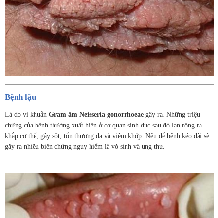
Bệnh lậu
Là do vi khuẩn
Gram âm Neisseria gonorrhoeae
gây ra. Những triệu
chứng của bệnh thường xuất hiện ở cơ quan sinh dục sau đó lan rộng ra
khắp cơ thể, gây sốt, tổn thương da và viêm khớp. Nếu để bệnh kéo dài sẽ
gây ra nhiều biến chứng nguy hiểm là vô sinh và ung thư.