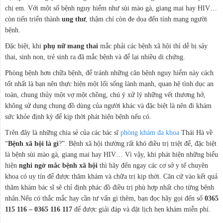
chị em. Với một số bệnh nguy hiểm như sùi mào gà, giang mai hay HIV…
còn tiến triển thành
ung thư
, thậm chí còn đe dọa đến tính mạng người
bệnh.
Đặc biệt, khi
phụ nữ mang thai
mắc phải các bệnh xã hội thì dễ bị sảy
thai, sinh non, trẻ sinh ra đã mắc bệnh và để lại nhiều di chứng.
Phòng bệnh hơn chữa bệnh, để tránh những căn bệnh nguy hiểm này cách
tốt nhất là bạn nên thực hiện một lối sống lành mạnh, quan hệ tình dục an
toàn, chung thủy một vợ một chồng, chú ý xử lý những vết thương hở,
không sử dụng chung đồ dùng của người khác và đặc biệt là nên đi khám
sức khỏe định kỳ để kịp thời phát hiện bệnh nếu có.
Trên đây là những chia sẻ của các bác sĩ
phòng khám đa khoa
Thái Hà về
“
Bệnh xã hội là gì
?”. Bệnh xã hội thường rất khó điều trị triệt để, đặc biệt
là bệnh sùi mào gà, giang mai hay HIV… Vì vậy, khi phát hiện những biểu
hiện
nghi ngờ mắc bệnh xã hội
thì hãy đến ngay các cơ sở y tế chuyên
khoa có uy tín để được thăm khám và chữa trị kịp thời. Căn cứ vào kết quả
thăm khám bác sĩ sẽ chỉ định phác đồ điều trị phù hợp nhất cho từng bệnh
nhân.Nếu có thắc mắc hay cần tư vấn gì thêm, bạn đọc hãy gọi đến số
0365
115 116 – 0365 116 117
để được giải đáp và đặt lịch hẹn khám miễn phí.