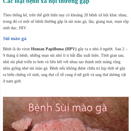
Các loại bệnh xã hội thường gặp
Theo thống kê, trên thế giới hiện nay có khoảng 20 bệnh xã hội khác nhau,
trong đó có một số bệnh thường gặp là sùi mào gà, lậu, giang mai, mụn rộp
sinh dục, HIV…
Sùi mào gà
Bệnh là do virut
Human Papilloma (HPV)
gây ra u nhú ở người. Sau 2 –
9 tháng ủ bệnh, những mụn sùi nhỏ li ti bắt đầu xuất hiện. Thời gian sau,
nhủ sùi phát triển to hơn và liên kết với nhau tạo thành một mảng rộng
nhìn giống như sùi mào gà. Bệnh nếu không được chữa trị kịp thời sẽ gây
ra biến chứng vô sinh, ung thư cổ tử cung ở nữ giới và ung thư dương vật
ở nam giới.