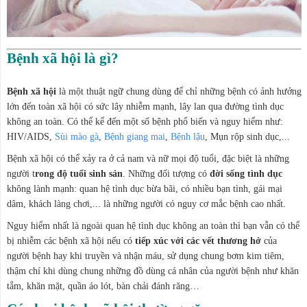
Bệnh xã hội là gì?
Bệnh xã hội
là một thuật ngữ chung dùng để chỉ những bệnh có ảnh hưởng
lớn đến toàn xã hội có sức lây nhiễm mạnh, lây lan qua đường tình dục
không an toàn. Có thể kể đến một số bệnh phổ biến và nguy hiểm như:
HIV/AIDS,
Sùi mào gà
,
Bệnh giang mai
,
Bệnh lậu
, Mụn rộp sinh dục,...
Bệnh xã hội có thể xảy ra ở cả nam và nữ mọi độ tuổi, đặc biệt là những
người t
rong độ tuổi sinh sản
. Những đối tượng có
đời sống tình dục
không lành mạnh: quan hệ tình dục bừa bãi, có nhiều bạn tình, gái mại
dâm, khách làng chơi,... là những người có nguy cơ mắc bệnh cao nhất.
Nguy hiểm nhất là ngoài quan hệ tình dục không an toàn thì bạn vẫn có thể
bị nhiễm các bệnh xã hội nếu có
tiếp xúc với các vết thương hở
của
người bệnh hay khi truyền và nhận máu, sử dụng chung bơm kim tiêm,
thậm chí khi dùng chung những đồ dùng cá nhân của người bệnh như khăn
tắm, khăn mặt, quần áo lót, bàn chải đánh răng…