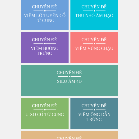
CHUYÊN ĐỀ
CHUYÊN ĐỀ
VIÊM LỘ TUYẾN CỔ
THU NHỎ ÂM ĐẠO
TỬ CUNG
CHUYÊN ĐỀ
CHUYÊN ĐỀ
VIÊM BUỒNG
VIÊM VÙNG CHẬU
TRỨNG
CHUYÊN ĐỀ
SIÊU ÂM 4D
CHUYÊN ĐỀ
CHUYÊN ĐỀ
U XƠ CỔ TỬ CUNG
VIÊM ỐNG DẪN
TRỨNG
CHUYÊN ĐỀ