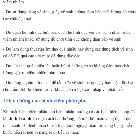
viêm nhiễm
- Do sử dụng băng vệ sinh, giấy vệ sinh không đảm bảo chất lượng có chứa
các chất độc hại
- Do quan hệ tình dục bừa bãi, quan hệ tình dục với các bệnh nhân bị bệnh
viêm nhiễm khác, sử dụng đồ chơi tình dục không đảm bảo vệ sinh
- Do lạm dụng thụt rửa âm đạo quá nhiều hay dùng các dung dịch vệ sinh
có độ PH quá cao với mức độ dùng dày đặc
- Do hút thai quá nhiều lần hoặc hút ở những cơ sở không đảm bảo chất
lượng gây ra viêm nhiễm phụ khoa
- Do dùng nguồn nước bẩn để tắm rửa vệ sinh hàng ngày hay mặc đồ chật
chội, ẩm ướt, bí khiến các vi khuẩn có cơ hội xâm nhập và phát triển.
Triệu chứng của bệnh viêm phần phụ
Khi mắc bệnh viêm phần phụ bệnh nhân thường có các biểu hiện chung đó
là
khí hư ra nhiều
một cách bất thường, có mùi hôi màu vàng đục hoặc
màu xanh lơ. Bệnh nhân bị rối loạn kinh nguyệt, đau tức vùng bụng, tiểu
buốt, tiểu rắt nếu bị nặng sẽ đi tiểu ra máu.