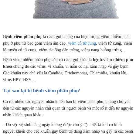
Bệnh viêm phần phụ
là cách gọi chung của hiện tượng viêm nhiễm phần
phụ ở phụ nữ bao gồm viêm âm đạo,
viêm cổ tử cung
, viêm tử cung, viêm
lộ tuyến cổ tử cung, viêm tắc ống dẫn trứng, viêm nang buồng trứng…
Bệnh viêm nhiễm phần phụ còn có cách gọi khác là
bệnh viêm nhiễm phụ
khoa
chúng do các virus, vi khuẩn, vi nấm có hại xâm nhập và gây bệnh.
Các khuẩn này chủ yếu là Candida, Trichomonas, Chlamidia, khuẩn lậu,
virus HPV, HSV…
Tại sao lại bị bệnh viêm phần phụ?
Có rất nhiều các nguyên nhân khiến bạn bị viêm phần phụ, chúng chủ yếu
đến từ các nguyên nhân chủ quan từ người bệnh và một số ít đến từ nguyên
nhân khách quan khác.
- Do vệc vệ sinh hàng ngày không được chú ý đặc biệt là khi có kinh
nguyệt khiến cho các khuẩn gây bệnh dễ dàng xâm nhập và gây ra các bệnh