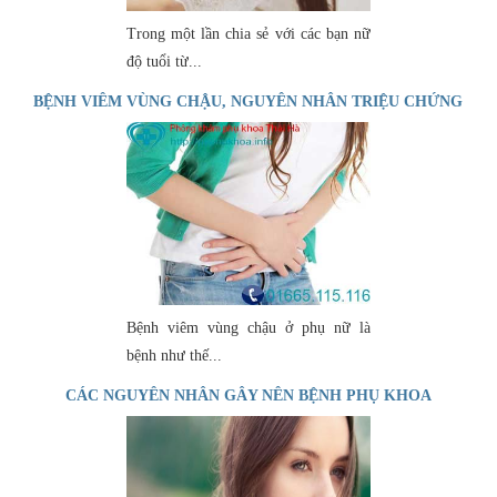
Trong một lần chia sẻ với các bạn nữ
độ tuổi từ...
BỆNH VIÊM VÙNG CHẬU, NGUYÊN NHÂN TRIỆU CHỨNG
VÀ CÁCH ĐIỀU TRỊ
Bệnh viêm vùng chậu ở phụ nữ là
bệnh như thế...
CÁC NGUYÊN NHÂN GÂY NÊN BỆNH PHỤ KHOA