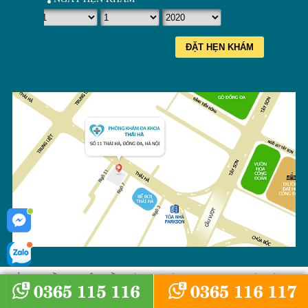
ĐẶT HẸN KHÁM
BẢN QUYỀN THUỘC VỀ
PHÒNG KHÁM PHỤ KHOA THÁI HÀ
2008
- 2026