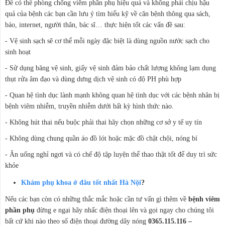
Để có thể phòng chống viêm phần phụ hiệu quả và không phải chịu hậu
quả của bệnh các bạn cần lưu ý tìm hiểu kỹ về căn bệnh thông qua sách,
báo, internet, người thân, bác sĩ… thực hiện tốt các vấn đề sau:
- Vệ sinh sạch sẽ cơ thể mỗi ngày đặc biệt là dùng nguồn nước sạch cho
sinh hoạt
- Sử dụng băng vệ sinh, giấy vệ sinh đảm bảo chất lượng không lạm dụng
thụt rửa âm đạo và dùng dưng dịch vệ sinh có độ PH phù hợp
- Quan hệ tình dục lành mạnh không quan hệ tình dục với các bệnh nhân bị
bệnh viêm nhiễm, truyền nhiễm dưới bất kỳ hình thức nào.
- Không hút thai nếu buộc phải thai hãy chọn những cơ sở y tế uy tín
- Không dùng chung quần áo đồ lót hoặc mặc đồ chật chội, nóng bí
- Ăn uống nghỉ ngơi và có chế độ tập luyện thể thao thật tốt để duy trì sức
khỏe
Khám phụ khoa ở đâu tốt nhất Hà Nội
?
Nếu các bạn còn có những thắc mắc hoặc cần tư vấn gì thêm về
bệnh viêm
phần phụ
đừng e ngại hãy nhấc điện thoại lên và gọi ngay cho chúng tôi
bất cứ khi nào theo số điện thoại đường dây nóng
0365.115.116 –