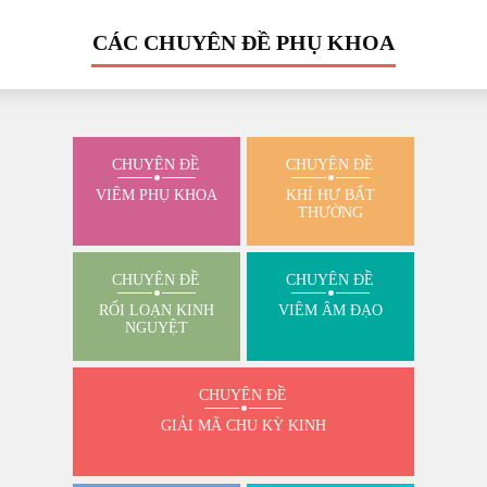
CÁC CHUYÊN ĐỀ PHỤ KHOA
CHUYÊN ĐỀ
CHUYÊN ĐỀ
VIÊM PHỤ KHOA
KHÍ HƯ BẤT
THƯỜNG
CHUYÊN ĐỀ
CHUYÊN ĐỀ
RỐI LOẠN KINH
VIÊM ÂM ĐẠO
NGUYỆT
CHUYÊN ĐỀ
GIẢI MÃ CHU KỲ KINH