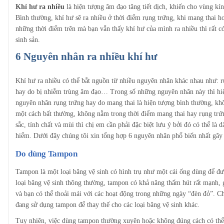
Khí hư ra nhiều
là hiện tượng âm đạo tăng tiết dịch, khiến cho vùng kín
Bình thường, khí hư sẽ ra nhiều ở thời điểm rụng trứng, khi mang thai h
những thời điểm trên mà bạn vẫn thấy khí hư của mình ra nhiều thì rất có
sinh sản.
6 Nguyên nhân ra nhiều khí hư
Khí hư ra nhiều có thể bắt nguồn từ nhiều nguyên nhân khác nhau như: r
hay do bị nhiễm trùng âm đạo… Trong số những nguyên nhân này thì hiện
nguyên nhân rụng trứng hay do mang thai là hiện tượng bình thường, kh
một cách bất thường, không nằm trong thời điểm mang thai hay rụng tr
sắc, tính chất và mùi thì chị em cần phải đặc biệt lưu ý bởi đó có thể l
hiểm. Dưới đây chúng tôi xin tổng hợp 6 nguyên nhân phổ biến nhất gây 
Do dùng Tampon
Tampon là một loại băng vệ sinh có hình trụ như một cái ống dùng để đ
loại băng vệ sinh thông thường, tampon có khả năng thấm hút rất mạnh, 
và bạn có thể thoải mái với các hoạt động trong những ngày “đèn đỏ”. Chí
đang sử dụng tampon để thay thế cho các loại băng vệ sinh khác.
Tuy nhiên, việc dùng tampon thường xuyên hoặc không đúng cách có thể