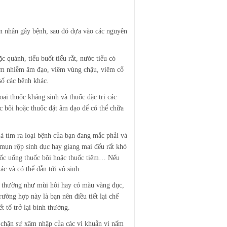
ên nhân gây bệnh, sau đó dựa vào các nguyên
 quánh, tiểu buốt tiểu rắt, nước tiểu có
êm nhiễm âm đạo, viêm vùng chậu, viêm cổ
số các bệnh khác.
oại thuốc kháng sinh và thuốc đặc trị các
c bôi hoặc thuốc đặt âm đạo để có thể chữa
là tìm ra loại bệnh của bạn đang mắc phải và
 mụn rộp sinh dục hay giang mai đếu rất khó
thuốc uống thuốc bôi hoặc thuốc tiêm… Nếu
c và có thể dẫn tới vô sinh.
ác thường như mùi hôi hay có màu vàng đục,
ường hợp này là bạn nên điều tiết lại chế
t tố trở lại bình thường.
n chặn sự xâm nhập của các vi khuẩn vi nấm