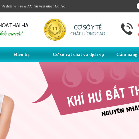
h đơn vị y tế được tin yêu nhất Hà Nội.
Điều trị
Cơ sở vật chất và dịch vụ
Cẩm nang 