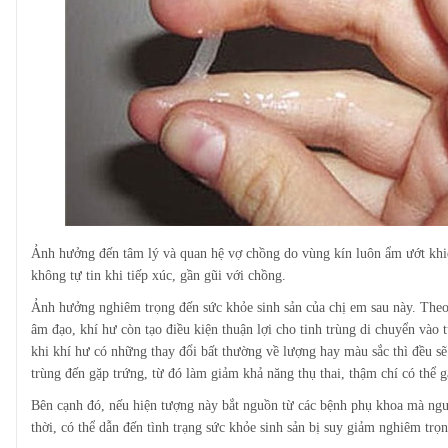
Ảnh hưởng đến tâm lý và quan hệ vợ chồng do vùng kín luôn ẩm ướt khi
không tự tin khi tiếp xúc, gần gũi với chồng.
Ảnh hưởng nghiêm trọng đến sức khỏe sinh sản của chị em sau này. Theo
âm đạo, khí hư còn tạo điều kiện thuận lợi cho tinh trùng di chuyển vào 
khi khí hư có những thay đổi bất thường về lượng hay màu sắc thì đều s
trùng đến gặp trứng, từ đó làm giảm khả năng thụ thai, thậm chí có thể 
Bên cạnh đó, nếu hiện tượng này bắt nguồn từ các bệnh phụ khoa mà ngườ
thời, có thể dẫn đến tình trạng sức khỏe sinh sản bị suy giảm nghiêm trọ