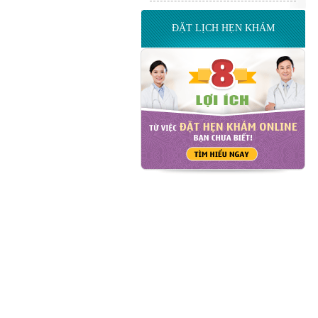
ĐẶT LỊCH HẸN KHÁM