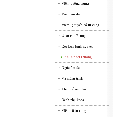
Viêm buồng trứng
Viêm âm đạo
Viêm lộ tuyến cổ tử cung
U xơ cổ tử cung
Rối loạn kinh nguyệt
Khí hư bất thường
Ngứa âm đạo
Vá màng trinh
Thu nhỏ âm đạo
Bệnh phụ khoa
Viêm cổ tử cung