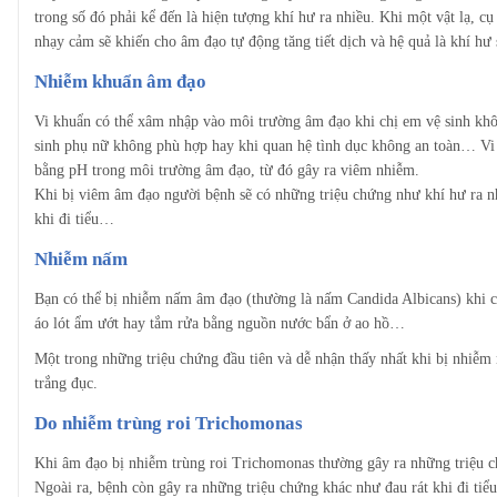
trong số đó phải kể đến là hiện tượng khí hư ra nhiều. Khi một vật lạ, c
nhạy cảm sẽ khiến cho âm đạo tự động tăng tiết dịch và hệ quả là khí hư 
Nhiễm khuẩn âm đạo
Vi khuẩn có thể xâm nhập vào môi trường âm đạo khi chị em vệ sinh khô
sinh phụ nữ không phù hợp hay khi quan hệ tình dục không an toàn… Vi 
bằng pH trong môi trường âm đạo, từ đó gây ra viêm nhiễm.
Khi bị viêm âm đạo người bệnh sẽ có những triệu chứng như khí hư ra nh
khi đi tiểu…
Nhiễm nấm
Bạn có thể bị nhiễm nấm âm đạo (thường là nấm Candida Albicans) khi c
áo lót ẩm ướt hay tắm rửa bằng nguồn nước bẩn ở ao hồ…
Một trong những triệu chứng đầu tiên và dễ nhận thấy nhất khi bị nhiễm
trắng đục.
Do nhiễm trùng roi Trichomonas
Khi âm đạo bị nhiễm trùng roi Trichomonas thường gây ra những triệu ch
Ngoài ra, bệnh còn gây ra những triệu chứng khác như đau rát khi đi tiể