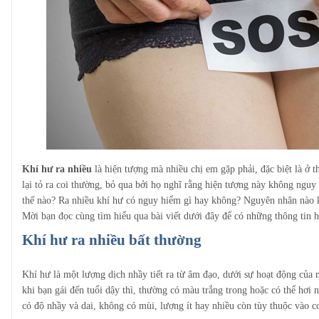
Khí hư ra nhiều
là hiện tượng mà nhiều chị em gặp phải, đặc biệt là ở 
lại tỏ ra coi thường, bỏ qua bởi họ nghĩ rằng hiện tượng này không nguy
thế nào? Ra nhiều khí hư có nguy hiểm gì hay không? Nguyên nhân nào k
Mời bạn đọc cùng tìm hiểu qua bài viết dưới đây để có những thông tin 
Khí hư ​ra nhiều bất thường
Khí hư là một lượng dịch nhầy tiết ra từ âm đạo, dưới sự hoạt động của nộ
khi bạn gái đến tuổi dậy thì, thường có màu trắng trong hoặc có thể hơi 
có độ nhầy và dai, không có mùi, lượng ít hay nhiều còn tùy thuộc vào c