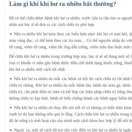
Làm gì khi khí hư ra nhiều bất thường?
Để có thể chữa được bệnh khí hư ra nhiều, trước tiên ta cần tìm ra nguy
nhân mà bác sĩ sẽ đưa ra các cách chữa trị phù hợp.
➣
Nếu ra nhiều khí hư kèm theo các biểu hiện như: khí hư có mùi hôi, đặc
màu vàng đục, có thể kèm theo các tia máu… Có thể nguyên nhân do vi
tử cung, viêm tử cung, viêm tắc ống dẫn trứng, viêm niệu đạo hoặc một 
Để chữa khí hư ra nhiều trong trường hợp này, bác sĩ sẽ sử dụng một số l
loại vi khuẩn vi nấm gây bệnh được điều chế dưới dạng thuốc uống, thuố
khí hư ra nhiều một cách tốt nhất.
➣
Nếu khí hư ra nhiều do mắc các bệnh xã hội thì cách chữa trị tốt nhất 
chữa trị chúng. Khí hư ra nhiều do mắc bệnh lậu, bệnh sùi mào gà, bệnh
chữa trị, cần phải điều trị sớm và kết hợp các biện pháp chữa trị bằng 
không chữa trị kịp thời, bệnh sẽ biến chứng thành các bệnh nguy hiểm khá
➣
Nếu khí hư ra nhiều do thay đổi nội tiết tố và không có biểu hiện kh
xanh lơ thì bạn không nên quá lo lắng. Cách chữa khí hư ra nhiều trong tr
độ ăn uống và sinh hoạt của của mình một cách khoa học hợp lý để nội tiế
➣
Ngoài ra, một số cách hỗ trợ cho việc điều trị khí hư ra nhiều là ngă