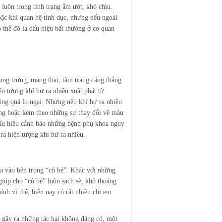
 luôn trong tình trạng ẩm ướt, khó chịu.
oặc khi quan hệ tình dục, nhưng nếu ngoài
 thể đó là dấu hiệu bất thường ở cơ quan
ụng trứng, mang thai, tâm trạng căng thẳng
 tượng khí hư ra nhiều xuất phát từ
ông quá lo ngại. Nhưng nếu khí hư ra nhiều
ứng hoặc kèm theo những sự thay đổi về màu
à dấu hiệu cảnh báo những bệnh phụ khoa nguy
ra hiện tượng khí hư ra nhiều.
ưa vào bên trong “cô bé”. Khác với những
giúp cho “cô bé” luôn sạch sẽ, khô thoáng
nh vì thế, hiện nay có rất nhiều chị em
 gây ra những tác hại không đáng có, một