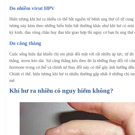
Do nhiễm virut HPV
Hiện tượng khí hư ra nhiều có thể bắt nguồn từ bệnh ung thư cổ tử cung
tượng này kèm theo những biểu hiện bất thường khác như khí hư có mùi 
kỳ kinh, đau vùng chậu hay đau khi giao hợp thì nguy cơ bạn bị ung thư c
Do căng thẳng
Cuộc sống hiện đại khiến chị em phải đối mặt với rất nhiều áp lực, từ đó 
thẳng, stress kéo dài. Sự căng thẳng kéo theo đó là những thay đổi về c
hormone trong cơ thể và chính sự thay đổi này có thể gây ảnh hưởng đến 
Chính vì thế, hiện tượng khí hư ra nhiều thường gặp nhất ở những chị 
mẽ.
Khí hư ra nhiều có nguy hiểm không?